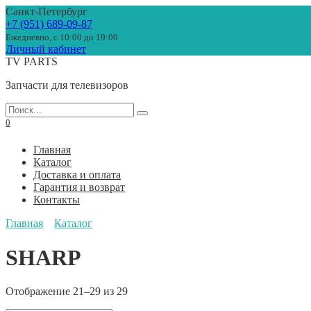
Перейти
Санкт-Петербург
к
+7 (951) 689-09-87
содержанию
Ежедневно, с 10:00 до 19:00
Личный кабинет
TV PARTS
Запчасти для телевизоров
Search
for:
0
Главная
Каталог
Доставка и оплата
Гарантия и возврат
Контакты
Главная
Каталог
SHARP
Отображение 21–29 из 29