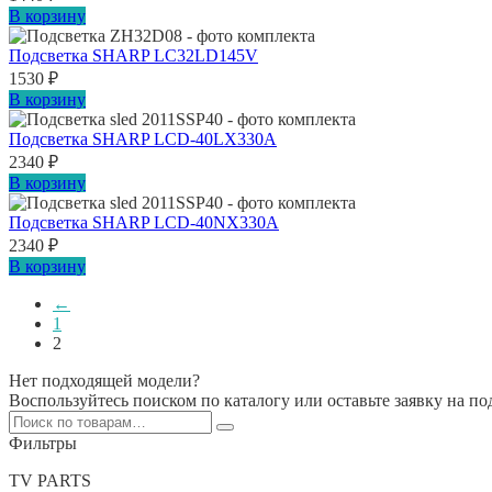
В корзину
Подсветка SHARP LC32LD145V
1530
₽
В корзину
Подсветка SHARP LCD-40LX330A
2340
₽
В корзину
Подсветка SHARP LCD-40NX330A
2340
₽
В корзину
←
1
2
Нет подходящей модели?
Воспользуйтесь поиском по каталогу или оставьте заявку на п
Искать:
Фильтры
TV PARTS