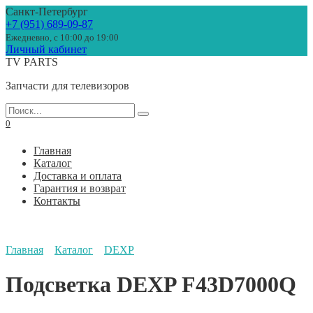
Перейти
Санкт-Петербург
к
+7 (951) 689-09-87
содержанию
Ежедневно, с 10:00 до 19:00
Личный кабинет
TV PARTS
Запчасти для телевизоров
Search
for:
0
Главная
Каталог
Доставка и оплата
Гарантия и возврат
Контакты
Главная
Каталог
DEXP
Подсветка DEXP F43D7000Q