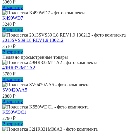
3060
₽
В корзину
K490WD7
3240
₽
В корзину
2013SVS39 L8 REV1.9 130212
3510
₽
В корзину
Недавно просмотренные товары
49HR332M11A2
3780
₽
В корзину
SV0420AA5
2880
₽
В корзину
K550WDC1
2790
₽
В корзину