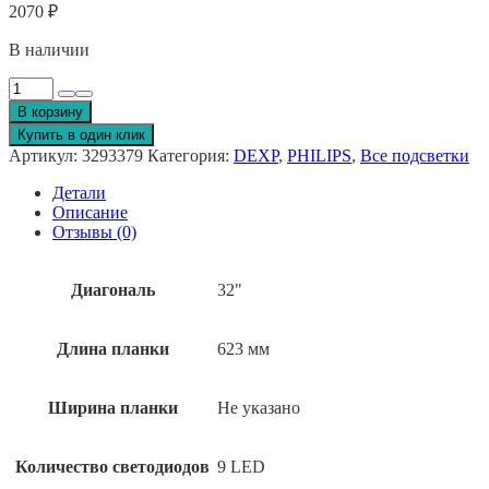
2070
₽
В наличии
Количество
товара
В корзину
GC32D09-
Купить в один клик
ZC14F-
Артикул:
3293379
Категория:
DEXP
,
PHILIPS
,
Все подсветки
05
Детали
Описание
Отзывы (0)
Диагональ
32"
Длина планки
623 мм
Ширина планки
Не указано
Количество светодиодов
9 LED