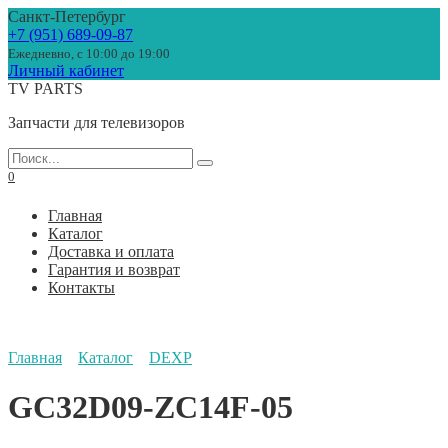
Перейти
Санкт-Петербург
к
+7 (951) 689-09-87
содержанию
Ежедневно, с 10:00 до 19:00
Личный кабинет
TV PARTS
Запчасти для телевизоров
Search
for:
0
Главная
Каталог
Доставка и оплата
Гарантия и возврат
Контакты
Главная
Каталог
DEXP
GC32D09-ZC14F-05