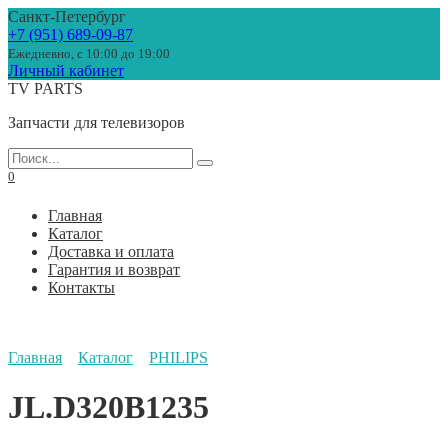
Перейти
Санкт-Петербург
к
+7 (951) 689-09-87
содержанию
Ежедневно, с 10:00 до 19:00
Личный кабинет
TV PARTS
Запчасти для телевизоров
Search
for:
0
Главная
Каталог
Доставка и оплата
Гарантия и возврат
Контакты
Главная
Каталог
PHILIPS
JL.D320B1235