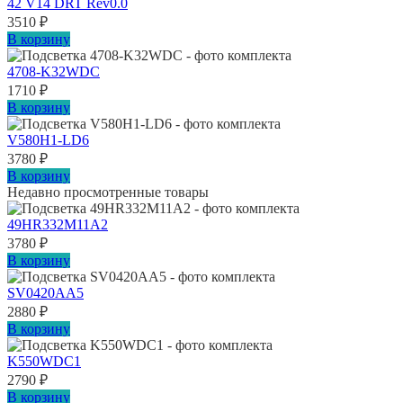
42 V14 DRT Rev0.0
3510
₽
В корзину
4708-K32WDC
1710
₽
В корзину
V580H1-LD6
3780
₽
В корзину
Недавно просмотренные товары
49HR332M11A2
3780
₽
В корзину
SV0420AA5
2880
₽
В корзину
K550WDC1
2790
₽
В корзину