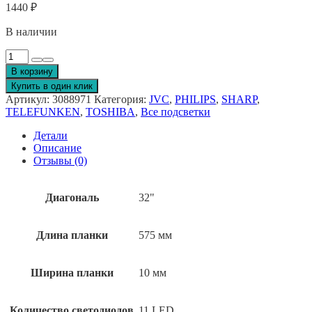
1440
₽
В наличии
Количество
товара
В корзину
JL.D320B1235
Купить в один клик
Артикул:
3088971
Категория:
JVC
,
PHILIPS
,
SHARP
,
TELEFUNKEN
,
TOSHIBA
,
Все подсветки
Детали
Описание
Отзывы (0)
Диагональ
32"
Длина планки
575 мм
Ширина планки
10 мм
Количество светодиодов
11 LED